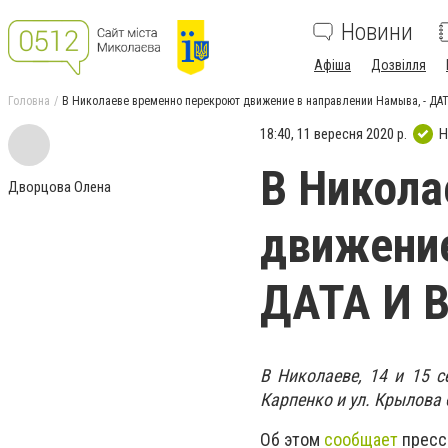
Новини
Афіша
Дозвілля
Головна
В Николаеве временно перекроют движение в направлении Намыва, - ДА
18:40, 11 вересня 2020 р.
Н
В Никола
Дворцова Олена
движение
ДАТА И 
В Николаеве, 14 и 15 с
Карпенко и ул. Крылова
Об этом
сообщает
пресс