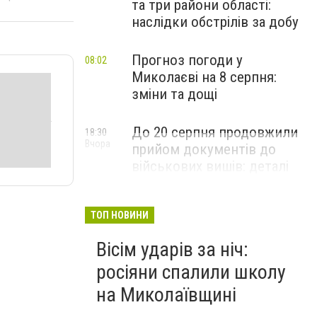
та три райони області:
наслідки обстрілів за добу
Прогноз погоди у
08:02
Миколаєві на 8 серпня:
зміни та дощі
До 20 серпня продовжили
18:30
Вчора
прийом документів до
військових вишів: деталі
вступної кампанії-2026
ТОП НОВИНИ
Вісім ударів за ніч:
росіяни спалили школу
на Миколаївщині