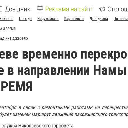
Довідник
Реклама на сайті
Оголо
Вакансії
Погода
Нерухомість
Карта міста
Довідкова
Питання
ТА И ВРЕМЯ
адійне джерело
еве временно перекр
 в направлении Намыв
ВРЕМЯ
ентября в связи с ремонтными работами на перекрестке
 будет изменен маршрут движения пассажирского транспор
-служба Николаевского горсовета.