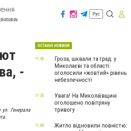
шення
Рус
-відповідь
ОСТАННІ НОВИНИ
оют
Гроза, шквали та град: у
11:45
Миколаєві та області
а, -
оголосили «жовтий» рівень
небезпечності
Увага! На Миколаївщині
11:35
оголошено повітряну
тривогу
 ул. Генерала
та.
Житло відновили повністю:
11:00