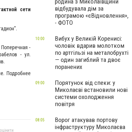
родина з Миколаївщини
відбудувала дім за
тактной сети
програмою «єВідновлення»,
- ФОТО
тадион".
Вибух у Великій Коренисі:
10:00
чоловік вдарив молотком
7 Поперечная -
по артгільзі на металобрухті
рабелов - ул.
— один загиблий та двоє
ыв.
поранених
ие. Подробнее
Порятунок від спеки: у
09:00
Миколаєві встановили нові
системи охолодження
повітря
Ворог атакував портову
08:05
інфраструктуру Миколаєва
 оцінити