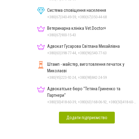
Система сповіщення населення
+380(67)340-49-59, +380(67)350-44-68
Ветеринарна клініка Vet.Doctor+
+380(67)900-15-43
Адвокат Гусарова Світлана Михайлівна
+380(63)398-77-44, +380(96)540-77-63
Штамп - майстер, виготовлення печаток у
Миколаєві
+380(95)223-92-24, +380(98)842-24-59
Адвокатське бюро "Тетяна Гриненко та
Партнери"
+380(50)418-60-39, +380(63)168-06-92, +380(50)418-60-39
Додати підприємство