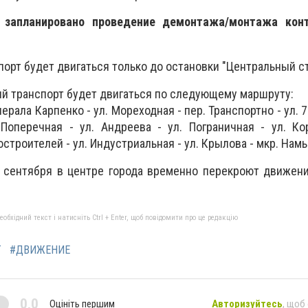
0 запланировано проведение демонтажа/монтажа кон
орт будет двигаться только до остановки "Центральный с
й транспорт будет двигаться по следующему маршруту:
нерала Карпенко - ул. Мореходная - пер. Транспортно - ул. 
Поперечная - ул. Андреева - ул. Пограничная - ул. Ко
остроителей - ул. Индустриальная - ул. Крылова - мкр. Нам
3 сентября в центре города временно перекроют движен
бхідний текст і натисніть Ctrl + Enter, щоб повідомити про це редакцію
Т
#ДВИЖЕНИЕ
0,0
Оцініть першим
Авторизуйтесь
, щоб