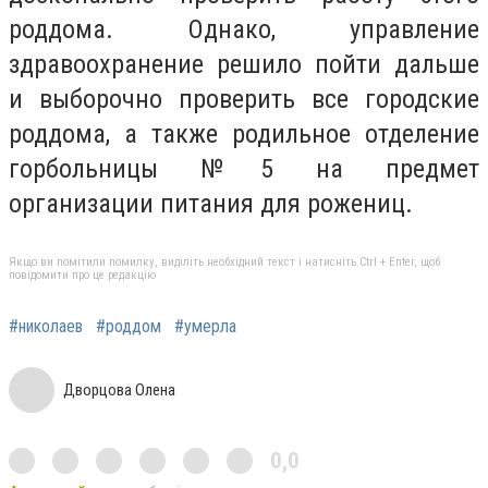
роддома. Однако, управление
здравоохранение решило пойти дальше
и выборочно проверить все городские
роддома, а также родильное отделение
горбольницы №5 на предмет
организации питания для рожениц.
Якщо ви помітили помилку, виділіть необхідний текст і натисніть Ctrl + Enter, щоб
повідомити про це редакцію
#николаев
#роддом
#умерла
Дворцова Олена
0,0