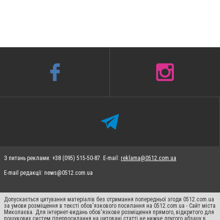
З питань реклами: +38 (095) 515-50-87. E-mail:
reklama@0512.com.ua
E-mail редакції:
news@0512.com.ua
Допускається цитування матеріалів без отримання попередньої згоди 0512.com.ua
за умови розміщення в тексті обов'язкового посилання на 0512.com.ua - Сайт міста
Миколаєва. Для інтернет-видань обов'язкове розміщення прямого, відкритого для
пошукових систем гіперпосилання на цитовані статті не нижче другого абзацу в