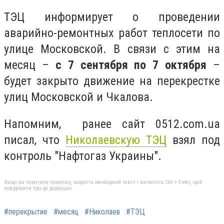
ТЭЦ информирует о проведении
аварийно-ремонтных работ теплосети по
улице Московской. В связи с этим на
месяц –
с 7 сентября по 7 октября
–
будет закрыто движение на перекрестке
улиц Московской и Чкалова.
Напомним, ранее сайт 0512.com.ua
писал, что
Николаевскую ТЭЦ
взял под
контроль "Нафтогаз Украины".
Якщо ви помітили помилку, виділіть необхідний текст і натисніть Ctrl + Enter, щоб
повідомити про це редакцію
#перекрытие
#месяц
#Николаев
#ТЭЦ