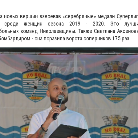
ла новых вершин завоевав «серебряные» медали Суперли
у среди женщин сезона 2019 - 2020. Это лучши
больных команд Николаевщины. Также Светлана Аксенова
мбардиром - она ​​поразила ворота соперников 175 раз.