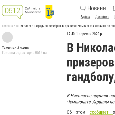
Новини
Афіша
Дозвілля
Головна
В Николаеве наградили серебряных призеров Чемпионата Украины по ган
17:40, 1 вересня 2020 р.
В Никола
Ткаченко Альона
Головна редакторка 0512.ua
призеров
гандболу
В Николаеве вручили на
Чемпионата Украины по 
Об этом
сообщает