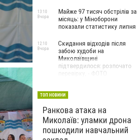
Майже 97 тисяч обстрілів за
13:10
Вчора
місяць: у Міноборони
показали статистику липня
Скидання відходів після
12:10
Вчора
забою худоби на
Миколаївщині
підтвердилося: розпочато
перевірку, - ФОТО
ТОП НОВИНИ
Ранкова атака на
Миколаїв: уламки дрона
пошкодили навчальний