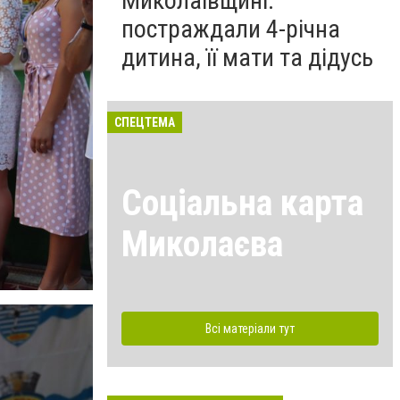
Миколаївщині:
постраждали 4-річна
дитина, її мати та дідусь
СПЕЦТЕМА
Соціальна карта
Миколаєва
Всі матеріали тут