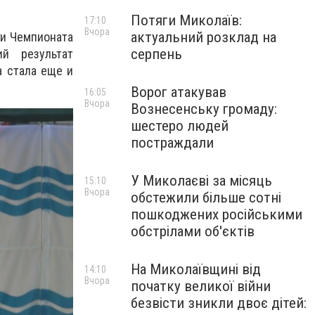
Потяги Миколаїв:
17:10
Вчора
актуальний розклад на
ги Чемпионата
серпень
й результат
 стала еще и
Ворог атакував
16:05
Вчора
Вознесенську громаду:
шестеро людей
постраждали
У Миколаєві за місяць
15:10
Вчора
обстежили більше сотні
пошкоджених російськими
обстрілами об'єктів
На Миколаївщині від
14:10
Вчора
початку великої війни
безвісти зникли двоє дітей: