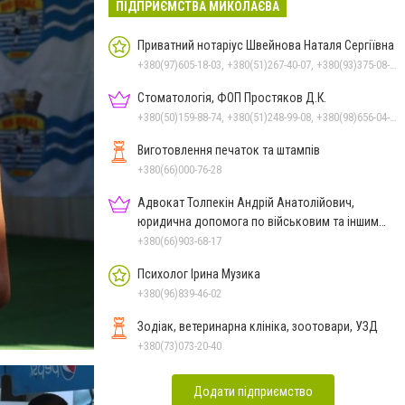
ПІДПРИЄМСТВА МИКОЛАЄВА
Приватний нотаріус Швейнова Наталя Сергіївна
+380(97)605-18-03, +380(51)267-40-07, +380(93)375-08-48
Стоматологія, ФОП Простяков Д.К.
+380(50)159-88-74, +380(51)248-99-08, +380(98)656-04-14, +380(95)939-60-53
Виготовлення печаток та штампів
+380(66)000-76-28
Адвокат Толпекін Андрій Анатолійович,
юридична допомога по військовим та іншим
справам
+380(66)903-68-17
Психолог Ірина Музика
+380(96)839-46-02
Зодіак, ветеринарна клініка, зоотовари, УЗД
+380(73)073-20-40
Додати підприємство