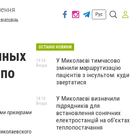
шення
Рус
-відповідь
ОСТАННІ НОВИНИ
яных
У Миколаєві тимчасово
19:10
Вчора
змінили маршрутизацію
 по
пацієнтів з інсультом: куди
звертатися
У Миколаєві визначили
18:10
Вчора
підрядників для
ыми призерами
встановлення сонячних
електростанцій на об'єктах
теплопостачання
иколаевского