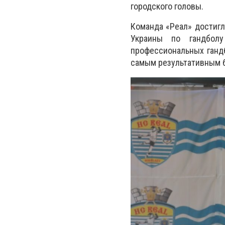
городского головы.
Команда «Реал» достиг
Украины по гандбол
профессиональных ганд
самым результативным бо