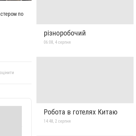
стером по
різноробочий
06:08, 4 серпня
 оцінити
Робота в готелях Китаю
14:48, 2 серпня