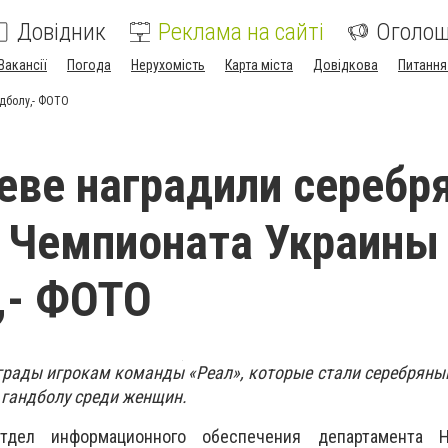
Довідник
Реклама на сайті
Оголо
Вакансії
Погода
Нерухомість
Карта міста
Довідкова
Питання
дболу,- ФОТО
еве наградили серебр
 Чемпионата Украины
,- ФОТО
грады игрокам команды «Реал», которые стали серебрян
гандболу среди женщин.
отдел информационного обеспечения департамента Н