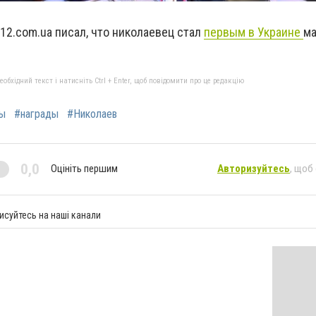
12.com.ua писал, что николаевец стал
первым в Украине
ма
бхідний текст і натисніть Ctrl + Enter, щоб повідомити про це редакцію
ы
#награды
#Николаев
0,0
Оцініть першим
Авторизуйтесь
, щоб
исуйтесь на наші канали