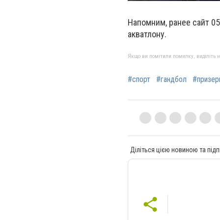
Напомним, ранее сайт 05
акватлону.
Якщо ви помітили помилку, виділіть нео
#спорт
#гандбол
#призер
Діліться цією новиною та підп