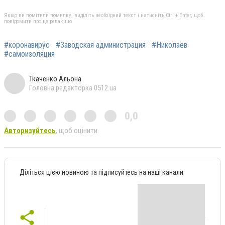
Якщо ви помітили помилку, виділіть необхідний текст і натисніть Ctrl + Enter, щоб
повідомити про це редакцію
#коронавирус
#Заводская администрация
#Николаев
#самоизоляция
Ткаченко Альона
Головна редакторка 0512.ua
0,0
Авторизуйтесь
, щоб оцінити
Діліться цією новиною та підписуйтесь на наші канали