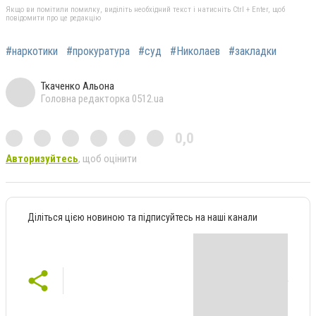
Якщо ви помітили помилку, виділіть необхідний текст і натисніть Ctrl + Enter, щоб
повідомити про це редакцію
#наркотики
#прокуратура
#суд
#Николаев
#закладки
Ткаченко Альона
Головна редакторка 0512.ua
0,0
Авторизуйтесь
, щоб оцінити
Діліться цією новиною та підписуйтесь на наші канали