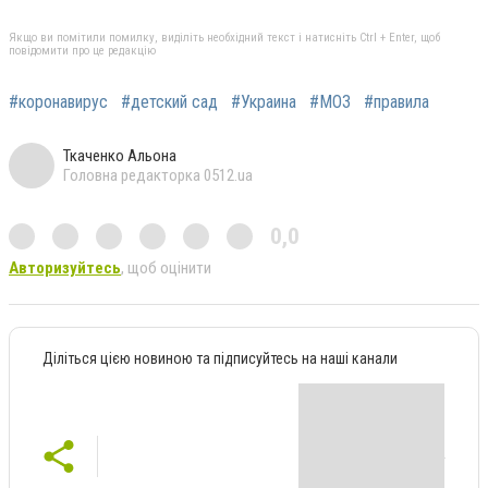
Якщо ви помітили помилку, виділіть необхідний текст і натисніть Ctrl + Enter, щоб
повідомити про це редакцію
#коронавирус
#детский сад
#Украина
#МОЗ
#правила
Ткаченко Альона
Головна редакторка 0512.ua
0,0
Авторизуйтесь
, щоб оцінити
Діліться цією новиною та підписуйтесь на наші канали