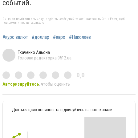
событий.
Якщо ви помітили помилку, виділіть необхідний текст і натисніть Ctrl + Enter, щоб
повідомити про це редакцію
#курс валют
#доллар
#евро
#Николаев
Ткаченко Альона
Головна редакторка 0512.ua
0,0
Авторизируйтесь
, чтобы оценить
Діліться цією новиною та підписуйтесь на наші канали