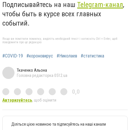
Подписывайтесь на наш
Telegram-канал
,
чтобы быть в курсе всех главных
событий.
Якщо ви помітили помилку, виділіть необхідний текст і натисніть Ctrl + Enter, щоб
повідомити про це редакцію
#COVID-19
#короновирус
#Николаев
#статистика
Ткаченко Альона
Головна редакторка 0512.ua
0,0
Авторизуйтесь
, щоб оцінити
Діліться цією новиною та підписуйтесь на наші канали