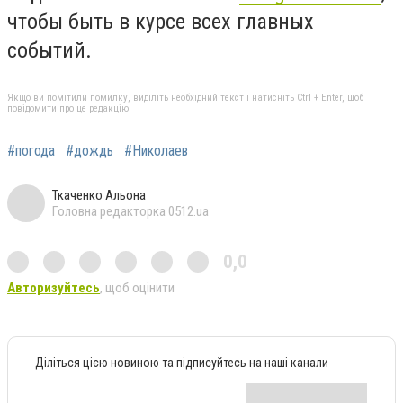
чтобы быть в курсе всех главных
событий.
Якщо ви помітили помилку, виділіть необхідний текст і натисніть Ctrl + Enter, щоб
повідомити про це редакцію
#погода
#дождь
#Николаев
Ткаченко Альона
Головна редакторка 0512.ua
0,0
Авторизуйтесь
, щоб оцінити
Діліться цією новиною та підписуйтесь на наші канали