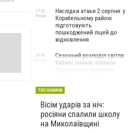
 оцінити
Наслідки атаки 2 серпня: у
17:30
Вчора
Корабельному районі
підготовують
пошкоджений ліцей до
відновлення
Сезонний розподіл світла:
16:30
Вчора
Кабмін змінив правила
формування переліків
критичних об'єктів
ТОП НОВИНИ
Вісім ударів за ніч:
росіяни спалили школу
на Миколаївщині