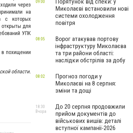
Порятунок від спеки: у
09:00
аходили через
Миколаєві встановили нові
принимали на
системи охолодження
а с которых
повітря
а открыты для
ребований УПК
Ворог атакував портову
08:05
інфраструктуру Миколаєва
т в похищении
та три райони області:
наслідки обстрілів за добу
ской области.
Прогноз погоди у
08:02
Миколаєві на 8 серпня:
.
зміни та дощі
До 20 серпня продовжили
18:30
Вчора
прийом документів до
військових вишів: деталі
вступної кампанії-2026