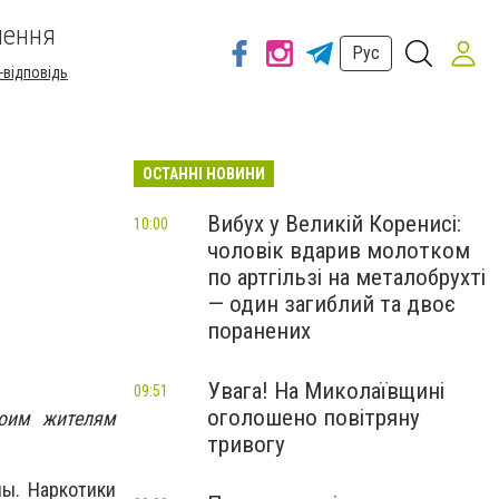
шення
Рус
-відповідь
ОСТАННІ НОВИНИ
Вибух у Великій Коренисі:
10:00
чоловік вдарив молотком
по артгільзі на металобрухті
— один загиблий та двоє
поранених
Увага! На Миколаївщині
09:51
оголошено повітряну
роим жителям
тривогу
пы. Наркотики