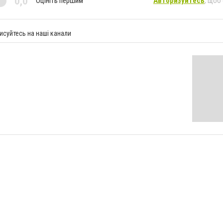
0,0
Оцініть першим
Авторизуйтесь
, щоб
исуйтесь на наші канали