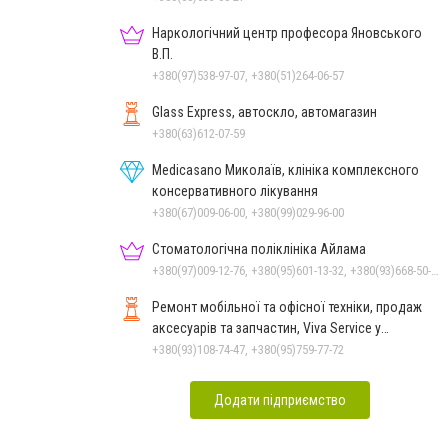
Наркологічний центр професора Яновського
В.П.
+380(97)538-97-07, +380(51)264-06-57
Glass Express, автоскло, автомагазин
+380(63)612-07-59
Medicasano Миколаїв, клініка комплексного
консервативного лікування
+380(67)009-06-00, +380(99)029-96-00
Стоматологічна поліклініка Айлама
+380(97)009-12-76, +380(95)601-13-32, +380(93)668-50-62, +380(51)259-06-88
Ремонт мобільної та офісної техніки, продаж
аксесуарів та запчастин, Viva Service у
Миколаєві
+380(93)108-74-47, +380(95)759-77-72
Додати підприємство