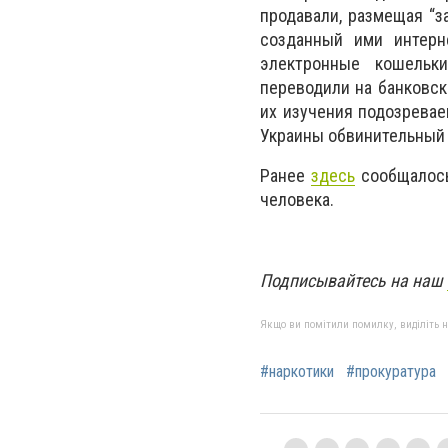
продавали, размещая “з
созданный ими интерн
электронные кошельк
переводили на банковск
их изучения подозрева
Украины обвинительный а
Ранее
здесь
сообщалось
человека.
Подписывайтесь на наш
Якщо ви помітили помилку, виділіть нео
#наркотики
#прокуратура