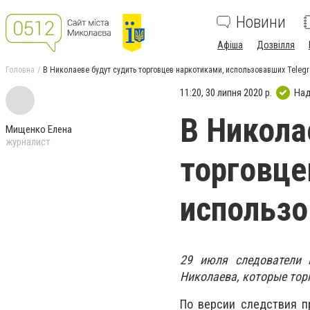
Новини
Афіша
Дозвілля
Головна
В Николаеве будут судить торговцев наркотиками, использовавших Teleg
11:20, 30 липня 2020 р.
Над
В Никола
Мищенко Елена
журналист
торговце
использо
29 июля следователи 
Николаева, которые тор
По версии следствия п