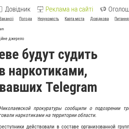
Довідник
Реклама на сайті
Оголо
Вакансії
Погода
Нерухомість
Карта міста
Довідкова
Питання
ram
ійне джерело
еве будут судить
в наркотиками,
вавших Telegram
Николаевской прокуратуры сообщили о подозрении т
говали наркотиками на территории области.
реступники действовали в составе организованной груп