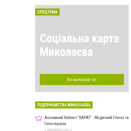
СПЕЦТЕМА
Соціальна карта
Миколаєва
Всі матеріали тут
ПІДПРИЄМСТВА МИКОЛАЄВА
Анонімний Кабінет "КАРАТ" - Медичний Гіпноз та
Гіпнотерапія
+380(68)633-00-27