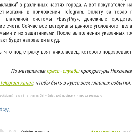
акладки” в различных частях города. А вот покупателей н
ет-магазин в приложении Telegram. Оплату за товар 
и платежной системы «EasyPay», денежные средств
ие счета.
Сейчас все материалы данного уголовного дел
емыми и их защитниками. После выполнения указанных т
кт будет направлен в суд.
. что под стражу взят николаевец, которого подозреваю
По материалам
пресс - службы
прокуратуры Николаев
Telegram-канал
, чтобы быть в курсе всех главных событий
бхідний текст і натисніть Ctrl + Enter, щоб повідомити про це редакцію
#суд