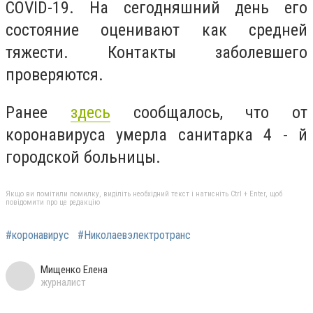
COVID-19. На сегодняшний день его
состояние оценивают как средней
тяжести. Контакты заболевшего
проверяются.
Ранее
здесь
сообщалось, что от
коронавируса умерла санитарка 4 - й
городской больницы.
Якщо ви помітили помилку, виділіть необхідний текст і натисніть Ctrl + Enter, щоб
повідомити про це редакцію
#коронавирус
#Николаевэлектротранс
Мищенко Елена
журналист