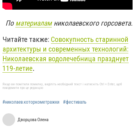
По
материалам
николаевского горсовета.
Читайте также:
Совокупность старинной
архитектуры и современных технологий:
Николаевская водолечебница празднует
119-летие
.
Якщо ви помітили помилку, виділіть необхідний текст і натисніть Ctrl + Enter, щоб
повідомити про це редакцію
#николаев.которкометражки
#фестиваль
Дворцова Олена