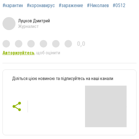
#карантин
#коронавирус
#заражение
#Николаев
#0512
Луцков Дмитрий
Журналист
0,0
Авторизуйтесь
, щоб оцінити
Діліться цією новиною та підписуйтесь на наші канали