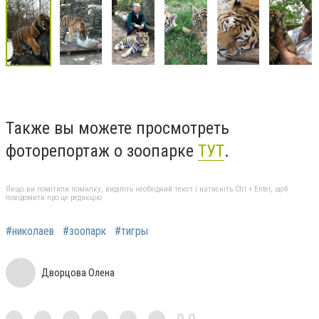
Также вы можете просмотреть
фоторепортаж о зоопарке
ТУТ
.
Якщо ви помітили помилку, виділіть необхідний текст і натисніть Ctrl + Enter, щоб
повідомити про це редакцію
#николаев
#зоопарк
#тигры
Дворцова Олена
0,0