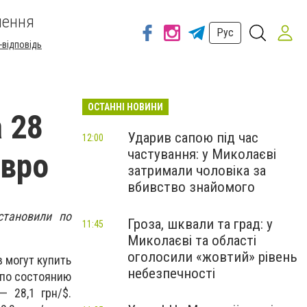
шення
Рус
-відповідь
ОСТАННІ НОВИНИ
 28
Ударив сапою під час
12:00
частування: у Миколаєві
евро
затримали чоловіка за
вбивство знайомого
становили по
Гроза, шквали та град: у
11:45
Миколаєві та області
оголосили «жовтий» рівень
 могут купить
небезпечності
 по состоянию
— 28,1 грн/$.