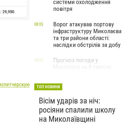
системи охолодження
повітря
Ворог атакував портову
08:05
інфраструктуру Миколаєва
та три райони області:
наслідки обстрілів за добу
Прогноз погоди у
08:02
Миколаєві на 8 серпня:
зміни та дощі
испетчерскую
ТОП НОВИНИ
Вісім ударів за ніч:
росіяни спалили школу
на Миколаївщині