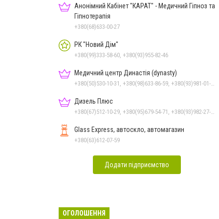
Анонімний Кабінет "КАРАТ" - Медичний Гіпноз та
Гіпнотерапія
+380(68)633-00-27
РК "Новий Дім"
+380(99)333-58-60, +380(93)955-82-46
Медичний центр Династія (dynasty)
+380(50)530-10-31, +380(98)633-86-59, +380(93)981-01-61
Дизель Плюс
+380(67)512-10-29, +380(95)679-54-71, +380(93)982-27-24, +380(67)785-45-70, +380(51)248-33-48
Glass Express, автоскло, автомагазин
+380(63)612-07-59
Додати підприємство
ОГОЛОШЕННЯ