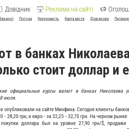
Довідник
Реклама на сайті
Оголо
Вакансії
Погода
Нерухомість
Карта міста
Довідкова
Питання
ют в банках Николаева
олько стоит доллар и 
акие официальные курсы валют в банках Николаева у
8 июля.
 опубликовали на сайте Минфина. Сегодня клиенты банков
- 28,20 грн, а евро - за 32,25 - 32,70 грн.
На черном рынке
 покупки доллара был на уровне 27,90 грн/$, продажи 