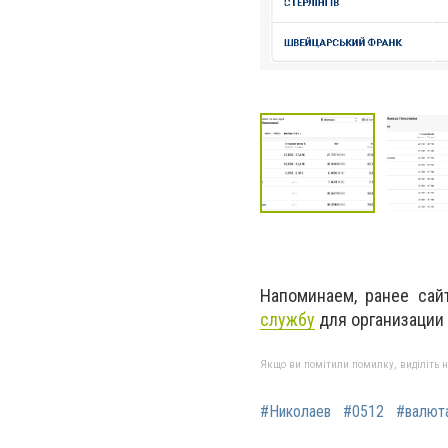
Напоминаем, ранее сай
службу
для организации
Якщо ви помітили помилку, виділіть нео
#Николаев
#0512
#валют