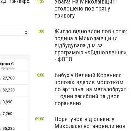
Увага! На Миколаївщині
,3 грн/евро.
11:35
оголошено повітряну
тривогу
Житло відновили повністю:
11:00
родина з Миколаївщини
відбудувала дім за
програмою «єВідновлення»,
- ФОТО
Вибух у Великій Коренисі:
10:00
чоловік вдарив молотком
по артгільзі на металобрухті
— один загиблий та двоє
поранених
Порятунок від спеки: у
09:00
Миколаєві встановили нові