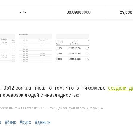
т 0512.com.ua писал о том, что в Николаеве
создали д
 перевозок людей с инвалидностью.
бхідний текст і натисніть Ctrl + Enter, щоб повідомити про це редакцію
а
#банк
#курс
#деньги