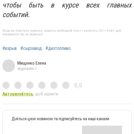
чтобы быть в курсе всех главных
событий.
Якщо ви помітили помилку, виділіть необхідний текст і натисніть Ctrl + Enter, щоб
повідомити про це редакцію
#взрыв
#сырзавод
#дизтопливо
Мищенко Елена
журналист
0,0
Авторизуйтесь
, щоб оцінити
Діліться цією новиною та підписуйтесь на наші канали