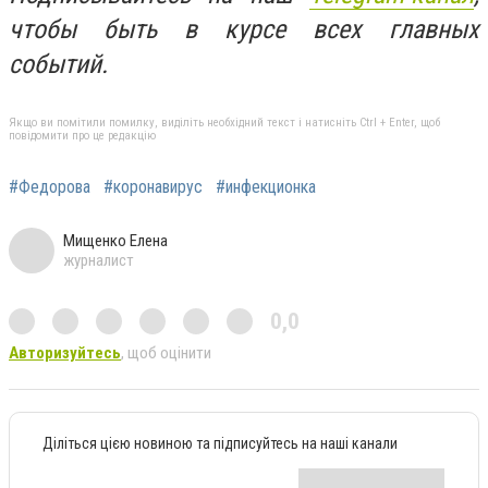
чтобы быть в курсе всех главных
событий.
Якщо ви помітили помилку, виділіть необхідний текст і натисніть Ctrl + Enter, щоб
повідомити про це редакцію
#Федорова
#коронавирус
#инфекционка
Мищенко Елена
журналист
0,0
Авторизуйтесь
, щоб оцінити
Діліться цією новиною та підписуйтесь на наші канали