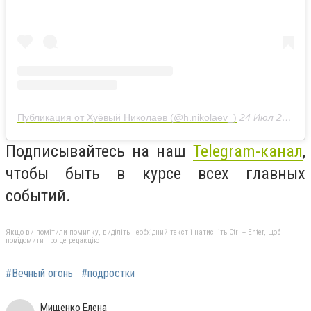
Публикация от Хуёвый Николаев (@h.nikolaev_)
24 Июл 2020 в 10:32 PDT
Подписывайтесь на наш
Telegram-канал
,
чтобы быть в курсе всех главных
событий.
Якщо ви помітили помилку, виділіть необхідний текст і натисніть Ctrl + Enter, щоб
повідомити про це редакцію
#Вечный огонь
#подростки
Мищенко Елена