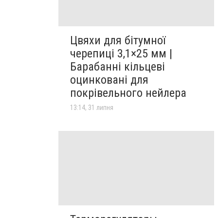
Цвяхи для бітумної
черепиці 3,1×25 мм |
Барабанні кільцеві
оцинковані для
покрівельного нейлера
13:14, 31 липня