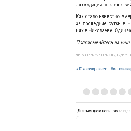
ликвидации последствий
Как стало известно, ум
за последние сутки в 
них в Николаеве. Один 
Подписывайтесь на наш
Якщо ви помітили помилку, виділіть нео
#Южноукраинск
#коронави
Діліться цією новиною та підп