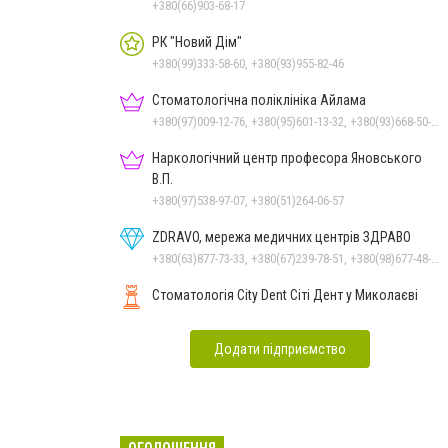
справам
+380(66)903-68-17
РК "Новий Дім"
+380(99)333-58-60, +380(93)955-82-46
Стоматологічна поліклініка Айлама
+380(97)009-12-76, +380(95)601-13-32, +380(93)668-50-62, +380(51)259-06-88
Наркологічний центр професора Яновського
В.П.
+380(97)538-97-07, +380(51)264-06-57
ZDRAVO, мережа медичних центрів ЗДРАВО
+380(63)877-73-33, +380(67)239-78-51, +380(98)677-48-87
Стоматологія City Dent Сіті Дент у Миколаєві
Додати підприємство
ОГОЛОШЕННЯ