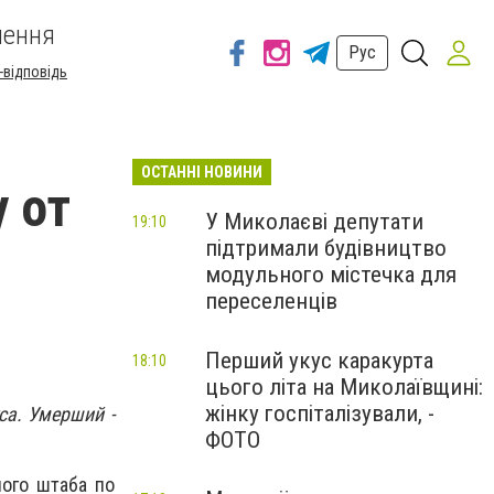
шення
Рус
-відповідь
ОСТАННІ НОВИНИ
 от
У Миколаєві депутати
19:10
підтримали будівництво
модульного містечка для
переселенців
Перший укус каракурта
18:10
цього літа на Миколаївщині:
жінку госпіталізували, -
са. Умерший -
ФОТО
ого штаба по