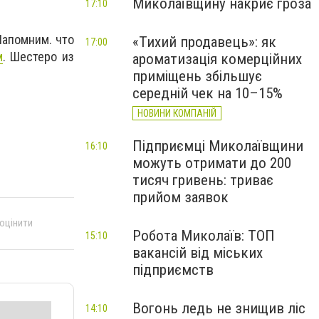
Миколаївщину накриє гроза
17:10
Напомним. что
«Тихий продавець»: як
17:00
м
. Шестеро из
ароматизація комерційних
приміщень збільшує
середній чек на 10–15%
.
НОВИНИ КОМПАНІЙ
Підприємці Миколаївщини
16:10
можуть отримати до 200
тисяч гривень: триває
прийом заявок
 оцінити
Робота Миколаїв: ТОП
15:10
вакансій від міських
підприємств
Вогонь ледь не знищив ліс
14:10