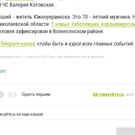
 ЧС Валерия Котовская.
ерший - житель Южноукраинска. Это 70 - летний мужчина. 
Николаевской области
7 новых заболевших коронавирусо
человек зафиксирован в Вознесенском районе.
Telegram-канал
, чтобы быть в курсе всех главных событий
бхідний текст і натисніть Ctrl + Enter, щоб повідомити про це редакцію
рус
0,0
Оцініть першим
Авторизуйтесь
, щоб
исуйтесь на наші канали