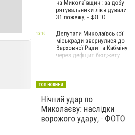
на Миколаївщині: за добу
рятувальники ліквідували
31 пожежу, - ФОТО
Депутати Миколаївської
13:10
міськради звернулися до
Верховної Ради та Кабміну
через дефіцит бюджету
ТОП НОВИНИ
Нічний удар по
Миколаєву: наслідки
ворожого удару, - ФОТО