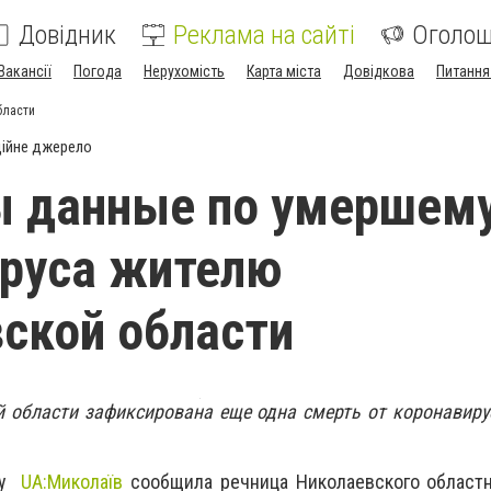
Довідник
Реклама на сайті
Оголо
Вакансії
Погода
Нерухомість
Карта міста
Довідкова
Питання
бласти
ійне джерело
 данные по умершему
руса жителю
ской области
 области зафиксирована еще одна смерть от коронавиру
нту
UA:Миколаїв
сообщила речница Николаевского областн