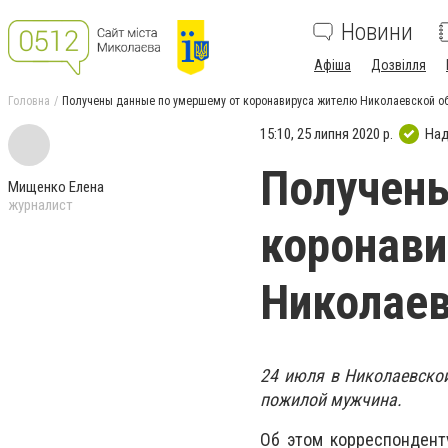
Новини
Афіша
Дозвілля
Головна
Получены данные по умершему от коронавируса жителю Николаевской о
15:10, 25 липня 2020 р.
Над
Получены
Мищенко Елена
журналист
коронави
Николаев
24 июля в Николаевской
пожилой мужчина.
Об этом корреспонде