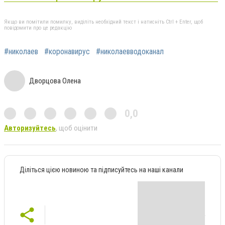
Якщо ви помітили помилку, виділіть необхідний текст і натисніть Ctrl + Enter, щоб
повідомити про це редакцію
#николаев
#коронавирус
#николаевводоканал
Дворцова Олена
0,0
Авторизуйтесь
, щоб оцінити
Діліться цією новиною та підписуйтесь на наші канали