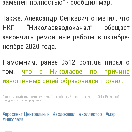
заменен полностью”
- сообщил мэр.
Также, Александр Сенкевич отметил, что
НКП “Николаевводоканал” обещает
закончить ремонтные работы в октябре-
ноябре 2020 года.
Намомним, ранее 0512 com.ua писал о
том,
что в Николаеве по причине
изношенных сетей образовался провал.
Якщо ви помітили помилку, виділіть необхідний текст і натисніть Ctrl + Enter, щоб
повідомити про це редакцію
#проспект Центральный
#водоканал
#коллектор
#мэр
#Николаев