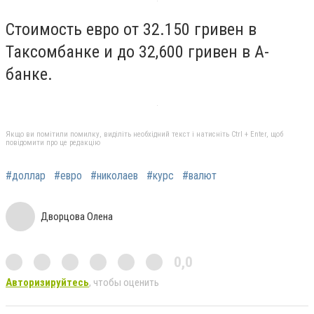
Стоимость евро от 32.150 гривен в
Таксомбанке и до 32,600 гривен в А-
банке.
Якщо ви помітили помилку, виділіть необхідний текст і натисніть Ctrl + Enter, щоб
повідомити про це редакцію
#доллар
#евро
#николаев
#курс
#валют
Дворцова Олена
0,0
Авторизируйтесь
, чтобы оценить