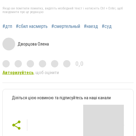
Якщо ви помітили помилку, виділіть необхідний текст і натисніть Ctrl + Enter, щоб
повідомити про це редакцію
#дтп
#сбил насмерть
#смертельный
#наезд
#суд
Дворцова Олена
0,0
Авторизуйтесь
, щоб оцінити
Діліться цією новиною та підписуйтесь на наші канали