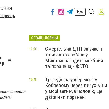
шення
Рус
-відповідь
ОСТАННІ НОВИНИ
Смертельна ДТП за участі
11:00
трьох авто поблизу
, -
Миколаєва: один загиблий
та поранена, - ФОТО
Трагедія на узбережжі: у
10:40
Коблевому через вибух міни
у морі загинув чоловік, ще
щики спилили
дві жінки поранені
гнилые.