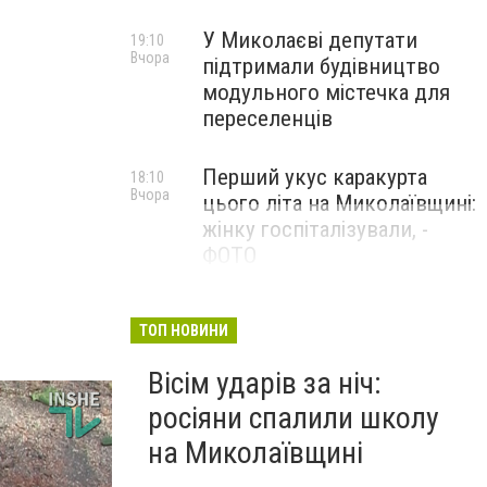
У Миколаєві депутати
19:10
Вчора
підтримали будівництво
модульного містечка для
переселенців
Перший укус каракурта
18:10
Вчора
цього літа на Миколаївщині:
жінку госпіталізували, -
ФОТО
ТОП НОВИНИ
Вісім ударів за ніч:
росіяни спалили школу
на Миколаївщині