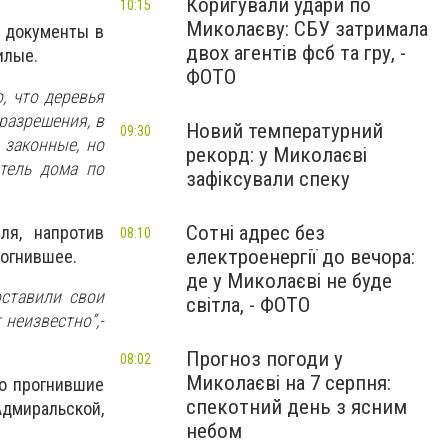
Коригували удари по
10:15
Миколаєву: СБУ затримала
е документы в
двох агентів фсб та гру, -
нилые.
ФОТО
, что деревья
разрешения, в
Новий температурний
09:30
 законные, но
рекорд: у Миколаєві
итель дома по
зафіксували спеку
Сотні адрес без
ля, напротив
08:10
електроенергії до вечора:
рогнившее.
де у Миколаєві не буде
оставили свои
світла, - ФОТО
неизвестно”,-
Прогноз погоди у
08:02
Миколаєві на 7 серпня:
но прогнившие
спекотний день з ясним
Адмиральской,
небом