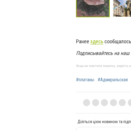
Ранее
здесь
сообщалось,
Подписывайтесь на наш
Якщо ви помітили помилку, виділіть нео
#платаны
#Адмиральская
Діліться цією новиною та підп