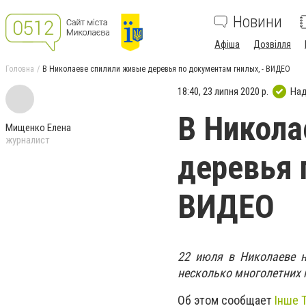
Новини
Афіша
Дозвілля
Головна
В Николаеве спилили живые деревья по документам гнилых, - ВИДЕО
18:40, 23 липня 2020 р.
Над
В Никола
Мищенко Елена
журналист
деревья 
ВИДЕО
22 июля в Николаеве 
несколько многолетних 
Об этом сообщает
Інше 