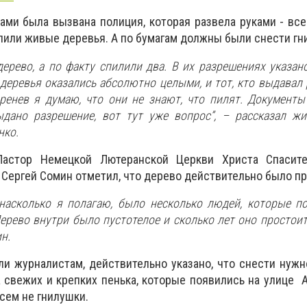
ами была вызвана полиция, которая развела руками - вс
илили живые деревья. А по бумагам должны были снести г
дерево, а по факту спилили два. В их разрешениях указано
 деревья оказались абсолютно целыми, и тот, кто выдавал 
ренев я думаю, что они не знают, что пилят. Документы
ыдано разрешение, вот тут уже вопрос”, – рассказал ж
нко.
Пастор Немецкой Лютеранской Церкви Христа Спасите
, Сергей Сомин отметил, что дерево действительно было п
 насколько я полагаю, было несколько людей, которые п
ерево внутри было пустотелое и сколько лет оно простоит 
н.
али журналистам, действительно указано, что снести нуж
а свежих и крепких пенька, которые появились на улице 
сем не гнилушки.