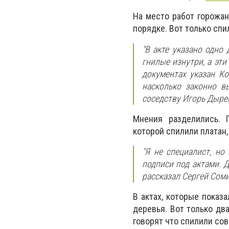
На место работ горожан
порядке. Вот только сп
"В акте указано одно 
гнилые изнутри, а эти
документах указан Ко
насколько законно в
соседству Игорь Дыре
Мнения разделились. 
которой спилили платан
"Я не специалист, но
подписи под актами. Д
рассказал Сергей Соми
В актах, которые показ
деревья. Вот только дв
говорят что спилили сов