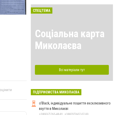
СПЕЦТЕМА
Соціальна карта
.
Миколаєва
Всі матеріали тут
 оцінити
ПІДПРИЄМСТВА МИКОЛАЄВА
o'Black, індивідуальне пошиття ексклюзивного
взуття в Миколаєві
+380(67)765-48-81, +380(97)607-07-00