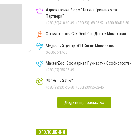
Адвокатське бюро "Тетяна Гриненко та
Партнери"
+380(50)418-60-39, +380(63)168-06-92, +380(50)418-60-39
Стоматологія City Dent Сіті Дент у Миколаєві
Медичний центр «ОН Клінік Миколаїв»
0-800-30-17-33
MasterZoo, Зоомаркет Пухнастих Особистостей
+380(97)955-35-39
РК "Новий Дім"
+380(99)333-58-60, +380(93)955-82-46
Додати підприємство
ОГОЛОШЕННЯ