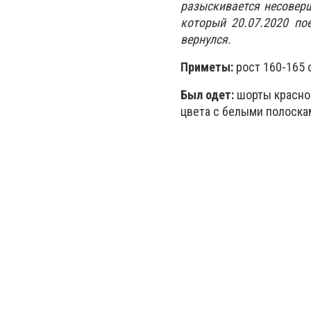
разыскивается несовер
который 20.07.2020 по
вернулся.
Приметы:
рост 160-165 
Был одет:
шорты красног
цвета с белыми полоска