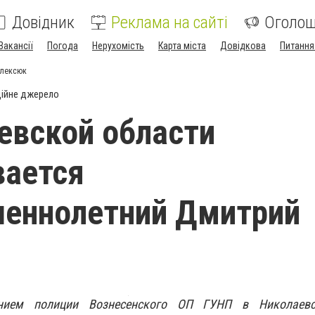
Довідник
Реклама на сайті
Оголо
Вакансії
Погода
Нерухомість
Карта міста
Довідкова
Питання
Олексюк
ійне джерело
евской области
вается
шеннолетний Дмитрий
ением полиции Вознесенского ОП ГУНП в Николаевс