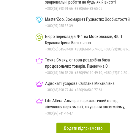
зварювальні роботи на будь-якій висоті
+380(63)893-91-66, +380(66)483-65-05
MasterZoo, Зоомаркет Пухнастих Особистостей
+380(97)955-35-39
Бюро перекладів № 1 на Московській, ФОП
Куракіна Ірина Васильівна
+380(66)645-74-00, +380(66)645-74-00, +380(93)383-31-61, +380(95)629-25-06, +380(67)512-47-06
Точка Смаку, оптова-роздрібна база
продовольчих товарів, Пшенична О.І.
+380(67)486-52-20, +380(99)110-49-10, +380(67)512-20-35
Адвокат Гусарова Світлана Михайлівна
+380(63)398-77-44, +380(96)540-77-63
Life Altera. Альтера, наркологічний центр,
лікування наркоманії, лікування алкоголізму,
зняття ломки
+380(97)741-44-47
Додати підприємство