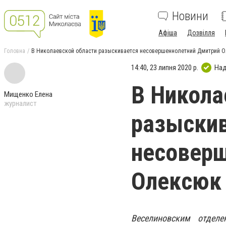
Новини
Афіша
Дозвілля
Головна
В Николаевской области разыскивается несовершеннолетний Дмитрий 
14:40, 23 липня 2020 р.
Над
В Никола
Мищенко Елена
журналист
разыски
несовер
Олексюк
Веселиновским отдел