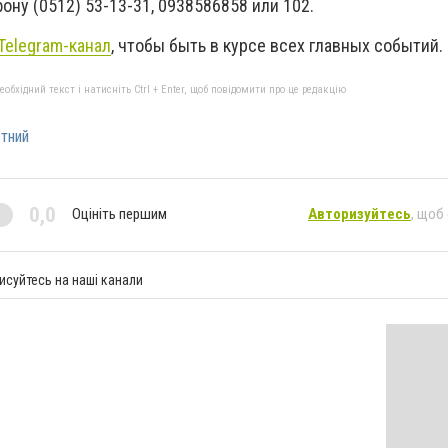
ону (0512) 53-13-31, 0938586858 или 102.
Telegram-канал
, чтобы быть в курсе всех главных событий.
бхідний текст і натисніть Ctrl + Enter, щоб повідомити про це редакцію
тний
0,0
Оцініть першим
Авторизуйтесь
, щоб
исуйтесь на наші канали