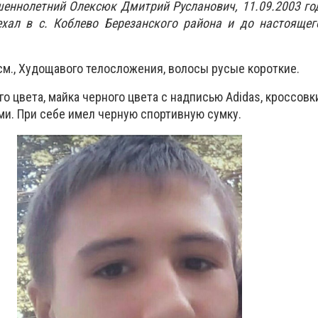
шеннолетний Олексюк Дмитрий Русланович, 11.09.2003 г
ехал в с. Коблево Березанского района и до настоящег
см., Худощавого телосложения, волосы русые короткие.
о цвета, майка черного цвета с надписью Adidas, кроссовк
ми. При себе имел черную спортивную сумку.