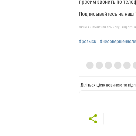
просим звонить по телеф
Подписывайтесь на наш
Якщо ви помітили помилку, виділіть нео
#розыск
#несовершенноле
Діліться цією новиною та підп