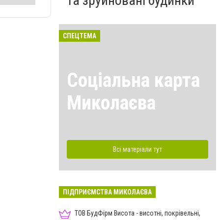
та зруйновані будинки
СПЕЦТЕМА
Соціальна карта
Миколаєва
Всі матеріали тут
ПІДПРИЄМСТВА МИКОЛАЄВА
ТОВ БудФірм Висота - висотні, покрівельні,