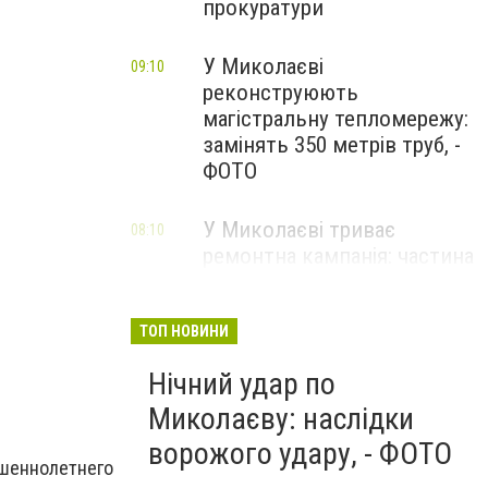
прокуратури
У Миколаєві
09:10
реконструюють
магістральну тепломережу:
замінять 350 метрів труб, -
ФОТО
У Миколаєві триває
08:10
ремонтна кампанія: частина
міста без світла
ТОП НОВИНИ
Нічний удар по
Миколаєву: наслідки
ворожого удару, - ФОТО
шеннолетнего