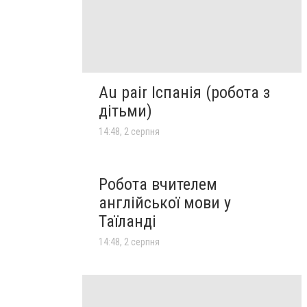
Au pair Іспанія (робота з
дітьми)
14:48, 2 серпня
Робота вчителем
англійської мови у
Таїланді
14:48, 2 серпня