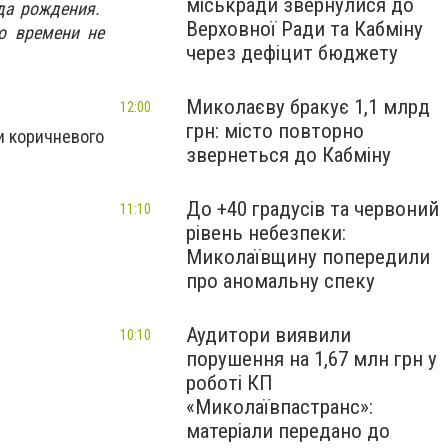
міськради звернулися до
ода рождения.
Верховної Ради та Кабміну
о времени не
через дефіцит бюджету
Миколаєву бракує 1,1 млрд
12:00
грн: місто повторно
и коричневого
звернеться до Кабміну
До +40 градусів та червоний
11:10
рівень небезпеки:
Миколаївщину попередили
про аномальну спеку
Аудитори виявили
10:10
порушення на 1,67 млн грн у
роботі КП
«Миколаївпастранс»:
матеріали передано до