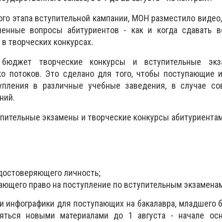
ого этапа вступительной кампании, МОН разместило видео,
енные вопросы абитуриентов - как и когда сдавать в
 в творческих конкурсах.
бюджет творческие конкурсы и вступительные экз
ко потоков. Это сделано для того, чтобы поступающие 
упления в различные учебные заведения, в случае со
ний.
упительные экзамены и творческие конкурсы абитуриента
удостоверяющего личность;
дающего право на поступление по вступительным экзаменам
и инфографики для поступающих на бакалавра, младшего б
яться новыми материалами до 1 августа - начале осн