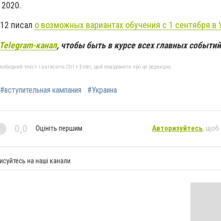
 2020.
512 писал
о возможных вариантах обучения с 1 сентября в 
Telegram-канал
, чтобы быть в курсе всех главных событий
бхідний текст і натисніть Ctrl + Enter, щоб повідомити про це редакцію
#вступительная кампания
#Украина
0,0
Оцініть першим
Авторизуйтесь
, щоб
исуйтесь на наші канали