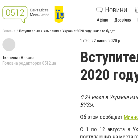
Новини
Афіша
Дозвілля
Головна
Вступительная кампания в Украине 2020 году: как это будет
17:20, 22 липня 2020 р.
Вступите
Ткаченко Альона
Головна редакторка 0512.ua
2020 году
С 24 июля в Украине на
ВУЗы.
Об этом сообщает
Минис
С 1 по 12 августа в У
поступающих на места гос