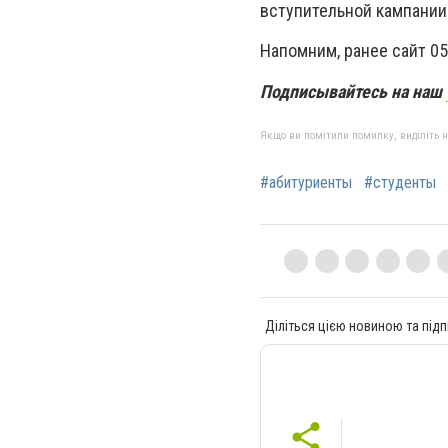
вступительной кампании
Напомним, ранее сайт 0
Подписывайтесь на наш
Якщо ви помітили помилку, виділіть нео
#абитуриенты
#студенты
Діліться цією новиною та підп