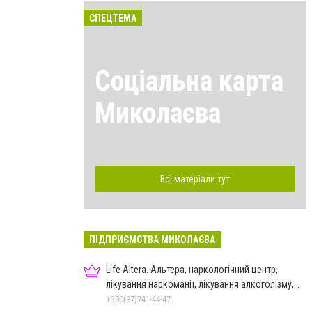
СПЕЦТЕМА
Соціальна карта
Миколаєва
Всі матеріали тут
ПІДПРИЄМСТВА МИКОЛАЄВА
Life Altera. Альтера, наркологічний центр,
лікування наркоманії, лікування алкоголізму,
зняття ломки
+380(97)741-44-47