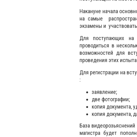
Накануне начала основн
на самые распростран
экзамены и участвовать
Для поступающих на 
проводиться в несколь
возможностей для вст
проведения этих испыта
Для регистрации на вст
:
заявление;
две фотографии;
копия документа, 
копия документа, 
База видеорозьяснений 
магистра будет пополн