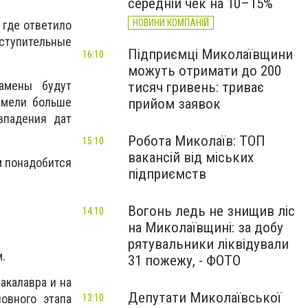
середній чек на 10–15%
НОВИНИ КОМПАНІЙ
 где ответило
ступительные
Підприємці Миколаївщини
16:10
можуть отримати до 200
амены будут
тисяч гривень: триває
имели больше
прийом заявок
впадения дат
Робота Миколаїв: ТОП
15:10
вакансій від міських
м понадобится
підприємств
Вогонь ледь не знищив ліс
14:10
на Миколаївщині: за добу
рятувальники ліквідували
.
31 пожежу, - ФОТО
акалавра и на
Депутати Миколаївської
овного этапа
13:10