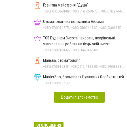
Гранітна майстерня "Душа"
+380(93)308-81-89, +380(51)272-01-73, +380(67)297-61-89, +38(093) 308-81-96
Стоматологічна поліклініка Айлама
+380(97)009-12-76, +380(95)601-13-32, +380(93)668-50-62, +380(51)259-06-88
ТОВ БудФірм Висота - висотні, покрівельні,
зварювальні роботи на будь-якій висоті
+380(63)893-91-66, +380(66)483-65-05
Мальва, стоматологія
+380(67)584-23-84, +38(0512)44-32-05, +380(99)538-33-25, +380(63)977-35-54
MasterZoo, Зоомаркет Пухнастих Особистостей
+380(97)955-35-39
Додати підприємство
ОГОЛОШЕННЯ