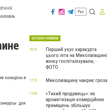
шення
Рус
-відповідь
ОСТАННІ НОВИНИ
аине
Перший укус каракурта
18:10
цього літа на Миколаївщині:
жінку госпіталізували, -
ФОТО
ие конкурсы в
Миколаївщину накриє гроза
17:10
«Тихий продавець»: як
17:00
ароматизація комерційних
конкурсы для
приміщень збільшує