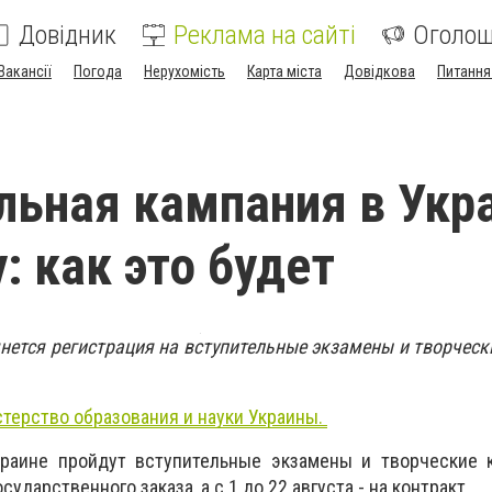
Довідник
Реклама на сайті
Оголо
Вакансії
Погода
Нерухомість
Карта міста
Довідкова
Питання
льная кампания в Укр
: как это будет
чнется регистрация на вступительные экзамены и творческ
терство образования и науки Украины.
краине пройдут вступительные экзамены и творческие 
ударственного заказа, а с 1 до 22 августа - на контракт.