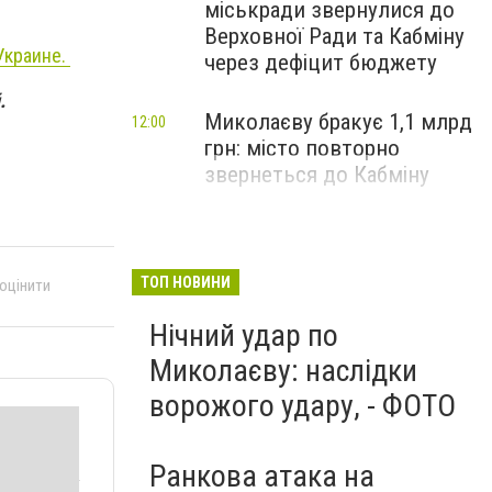
міськради звернулися до
Верховної Ради та Кабміну
Украине.
через дефіцит бюджету
.
Миколаєву бракує 1,1 млрд
12:00
грн: місто повторно
звернеться до Кабміну
ТОП НОВИНИ
 оцінити
Нічний удар по
Миколаєву: наслідки
ворожого удару, - ФОТО
Ранкова атака на