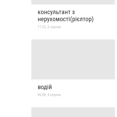
консультант з
нерухомості(рієлтор)
11:52, 3 серпня
водій
06:08, 4 серпня