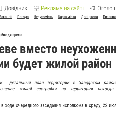
Довідник
Реклама на сайті
Оголо
Вакансії
Погода
Нерухомість
Карта міста
Довідкова
Питання
ійне джерело
еве вместо неухожен
ии будет жилой район
ли детальный план территории в Заводском районе
мещение жилой застройки на территории некогда
 в ходе очередного заседания исполкома в среду, 22 июл