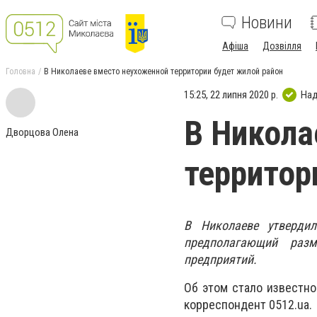
Новини
Афіша
Дозвілля
Головна
В Николаеве вместо неухоженной территории будет жилой район
15:25, 22 липня 2020 р.
Над
В Никола
Дворцова Олена
территор
В Николаеве утверди
предполагающий раз
предприятий.
Об этом стало известно
корреспондент 0512.ua.