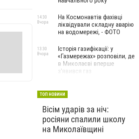
навчального року
На Космонавтів фахівці
14:30
Вчора
ліквідували складну аварію
на водомережі, - ФОТО
Історія газифікації: у
13:30
Вчора
«Газмережах» розповіли, де
в Миколаєві вперше
з'явився газ
Літній відпочинок у
13:00
Вчора
Миколаєві 2026: шукаємо
ТОП НОВИНИ
нові враження та
Вісім ударів за ніч:
перезавантаження
росіяни спалили школу
ПАРТНЕРСЬКИЙ СПЕЦПРОЄКТ
на Миколаївщині