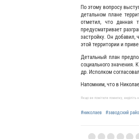
По этому вопросу высту
детальном плане терри
отметил, что данная т
предусматривает разгр
застройку. Он добавил, 
этой территории и прив
Детальный план предпо
социального значения. 
др. Исполком согласова
Напомним, что
в Никола
Якщо ви помітили помилку, виділіть нео
#николаев
#заводский рай