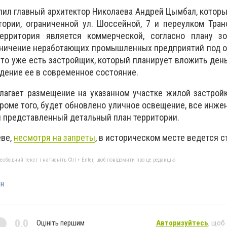
пил главный архитектор Николаева Андрей Цымбал, которы
тории, ограниченной ул. Шоссейной, 7 и переулком Тра
ерритория является коммерческой, согласно плану зо
аничение неработающих промышленных предприятий под 
что уже есть застройщик, который планирует вложить день
едение ее в современное состояние.
лагает размещение на указанном участке жилой застрой
Кроме того, будет обновлено уличное освещение, все инже
л представленный детальный план территории.
еве,
несмотря на запреты
, в историческом месте ведется с
бхідний текст і натисніть Ctrl + Enter, щоб повідомити про це редакцію
он
0,0
Оцініть першим
Авторизуйтесь
, щоб