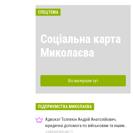
СПЕЦТЕМА
Соціальна карта
Миколаєва
Всі матеріали тут
ПІДПРИЄМСТВА МИКОЛАЄВА
Адвокат Толпекін Андрій Анатолійович,
юридична допомога по військовим та іншим
справам
+380(66)903-68-17