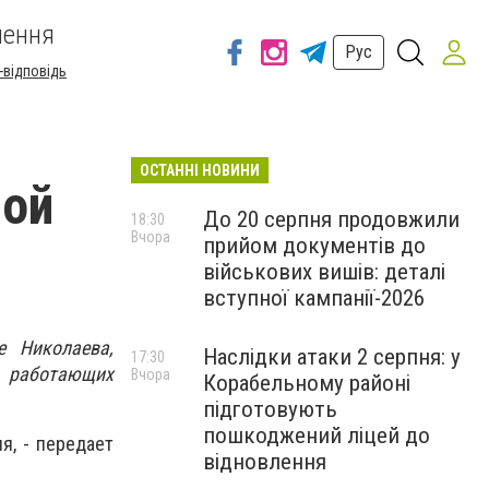
шення
Рус
-відповідь
ОСТАННІ НОВИНИ
ной
До 20 серпня продовжили
18:30
Вчора
прийом документів до
військових вишів: деталі
вступної кампанії-2026
 Николаева,
Наслідки атаки 2 серпня: у
17:30
 работающих
Вчора
Корабельному районі
підготовують
пошкоджений ліцей до
я, - передает
відновлення