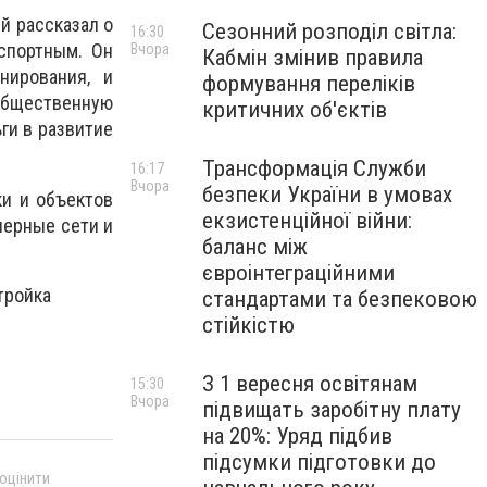
й рассказал о
Сезонний розподіл світла:
16:30
нспортным. Он
Вчора
Кабмін змінив правила
нирования, и
формування переліків
общественную
критичних об'єктів
ги в развитие
Трансформація Служби
16:17
Вчора
безпеки України в умовах
ки и объектов
екзистенційної війни:
нерные сети и
баланс між
євроінтеграційними
тройка
стандартами та безпековою
стійкістю
З 1 вересня освітянам
15:30
Вчора
підвищать заробітну плату
на 20%: Уряд підбив
підсумки підготовки до
 оцінити