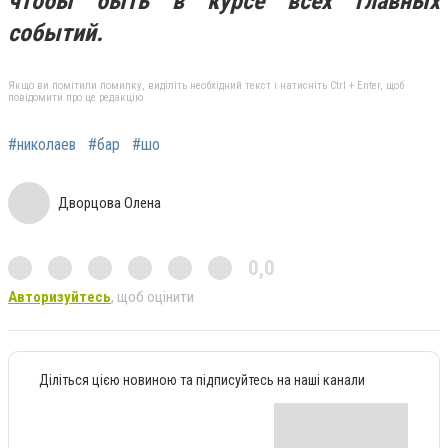
чтобы быть в курсе всех главных
событий.
Якщо ви помітили помилку, виділіть необхідний текст і натисніть Ctrl + Enter, щоб
повідомити про це редакцію
#николаев
#бар
#шо
Дворцова Олена
0,0
Авторизуйтесь
, щоб оцінити
Діліться цією новиною та підписуйтесь на наші канали