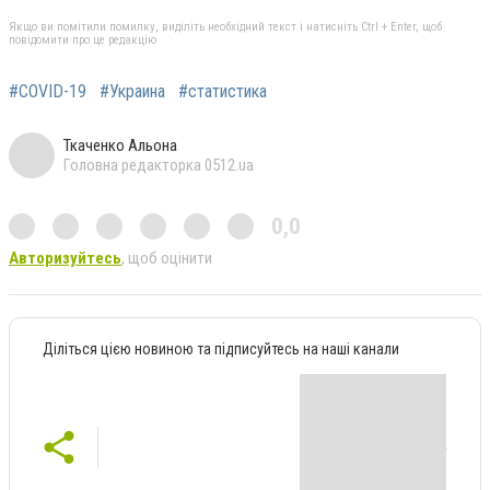
Якщо ви помітили помилку, виділіть необхідний текст і натисніть Ctrl + Enter, щоб
повідомити про це редакцію
#COVID-19
#Украина
#статистика
Ткаченко Альона
Головна редакторка 0512.ua
0,0
Авторизуйтесь
, щоб оцінити
Діліться цією новиною та підписуйтесь на наші канали