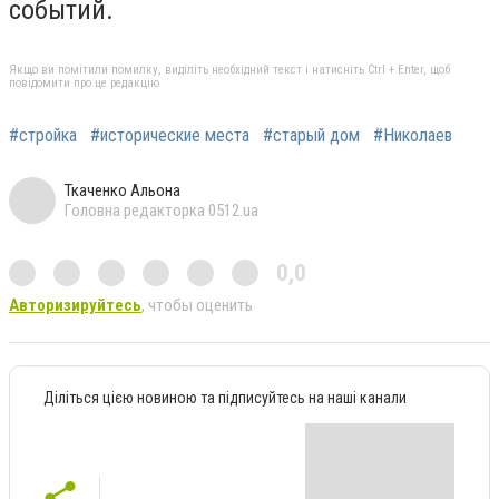
событий.
Якщо ви помітили помилку, виділіть необхідний текст і натисніть Ctrl + Enter, щоб
повідомити про це редакцію
#стройка
#исторические места
#старый дом
#Николаев
Ткаченко Альона
Головна редакторка 0512.ua
0,0
Авторизируйтесь
, чтобы оценить
Діліться цією новиною та підписуйтесь на наші канали