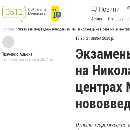
Новини
Афіша
Дозвілля
Головна
Экзамены под видеонаблюдением: на Николаевщине в сервисных центра
18:20, 21 липня 2020 р.
Экзамен
Ткаченко Альона
Головна редакторка 0512.ua
на Никол
центрах
нововве
Отныне теоретические 