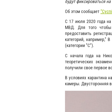
будут фиксироваться на 
Об этом сообщает
“Сусп
С 17 июля 2020 года н
МВД. Для того чтобы
предоставить регистра
категорий, например," 
(категории "С").
С начала года на Ник
теоретических экзаме
получили свое первое во
В условиях карантина н
камеры. Двусторонняя в