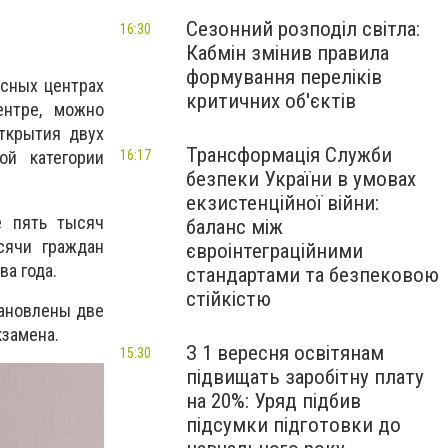
Сезонний розподіл світла:
16:30
Кабмін змінив правила
формування переліків
исных центрах
критичних об'єктів
нтре, можно
ткрытия двух
Трансформація Служби
16:17
кой категории
безпеки України в умовах
екзистенційної війни:
е пять тысяч
баланс між
сячи граждан
євроінтеграційними
а года.
стандартами та безпековою
стійкістю
тановлены две
кзамена.
З 1 вересня освітянам
15:30
підвищать заробітну плату
на 20%: Уряд підбив
підсумки підготовки до