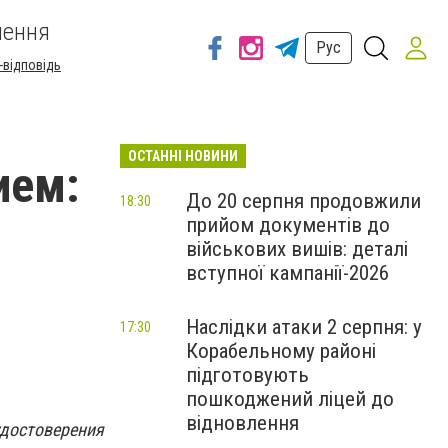
шення
Рус
-відповідь
ОСТАННІ НОВИНИ
ием:
До 20 серпня продовжили
18:30
прийом документів до
військових вишів: деталі
вступної кампанії-2026
Наслідки атаки 2 серпня: у
17:30
Корабельному районі
підготовують
пошкоджений ліцей до
відновлення
удостоверения