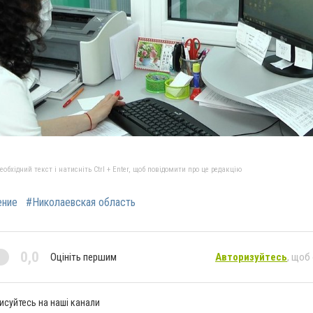
бхідний текст і натисніть Ctrl + Enter, щоб повідомити про це редакцію
ение
#Николаевская область
0,0
Оцініть першим
Авторизуйтесь
, щоб
исуйтесь на наші канали