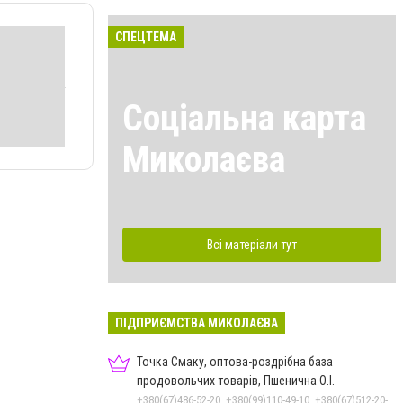
СПЕЦТЕМА
Соціальна карта
Миколаєва
Всі матеріали тут
ПІДПРИЄМСТВА МИКОЛАЄВА
Точка Смаку, оптова-роздрібна база
продовольчих товарів, Пшенична О.І.
+380(67)486-52-20, +380(99)110-49-10, +380(67)512-20-35