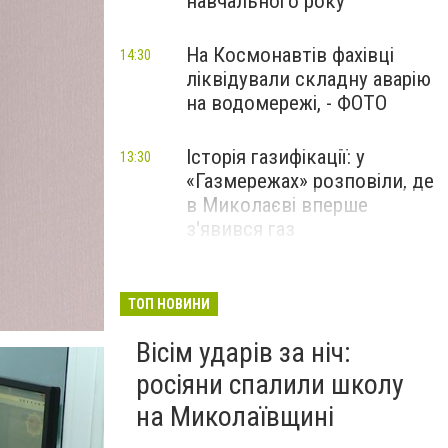
навчального року
На Космонавтів фахівці
14:30
ліквідували складну аварію
на водомережі, - ФОТО
Історія газифікації: у
13:30
«Газмережах» розповіли, де
в Миколаєві вперше
з'явився газ
Літній відпочинок у
13:00
Миколаєві 2026: шукаємо
ТОП НОВИНИ
нові враження та
Вісім ударів за ніч:
перезавантаження
росіяни спалили школу
ПАРТНЕРСЬКИЙ СПЕЦПРОЄКТ
на Миколаївщині