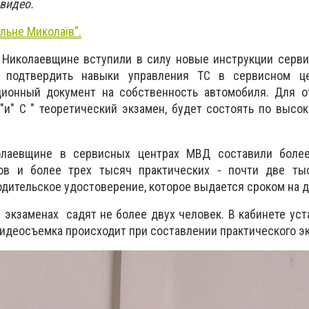
видео.
ільне Миколаїв”.
а Николаевщине вступили в силу новые инструкции серв
 подтвердить навыки управления ТС в сервисном це
ционный документ на собственность автомобиля. Для о
В "и" С " теоретический экзамен, будет состоять по высо
олаевщине в сервисных центрах МВД составили боле
нов и более трех тысяч практических - почти две ты
дительское удостоверение, которое выдается сроком на дв
а экзаменах садят не более двух человек. В кабинете ус
идеосъемка происходит при составлении практического э