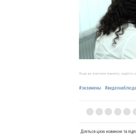
Якщо ви помітили помилку, виділіть нео
#экзамены
#видеонаблюд
Діліться цією новиною та підп