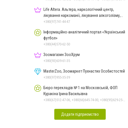
Life Altera. Альтера, наркологічний центр,
лікування наркоманії, лікування алкоголізму,
зняття ломки
+380(97)741-44-47
Інформаційно-аналітичний портал «Український
футбол»
+380(44)570-62-50
Зоомагазин ЗооХрум
+380(93)639-61-35
MasterZoo, Зоомаркет Пухнастих Особистостей
+380(97)955-35-39
Бюро перекладів № 1 на Московській, ФОП
Куракіна Ірина Васильівна
+380(67)512-47-06, +380(66)645-74-00, +380(95)629-25-06, +380(93)383-31-61, +380(66)645-74-00
Додати підприємство