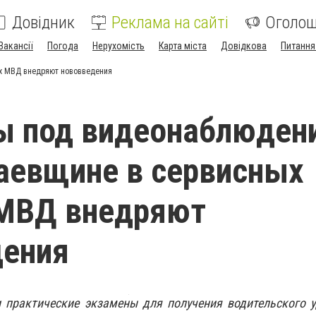
Довідник
Реклама на сайті
Оголо
Вакансії
Погода
Нерухомість
Карта міста
Довідкова
Питання
х МВД внедряют нововведения
ы под видеонаблюден
аевщине в сервисных
 МВД внедряют
дения
и практические экзамены для получения водительского 