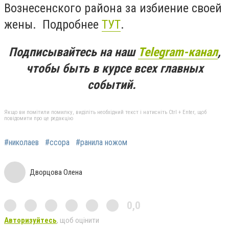
Вознесенского района за избиение своей
жены. Подробнее
ТУТ
.
Подписывайтесь на наш
Telegram-канал
,
чтобы быть в курсе всех главных
событий.
Якщо ви помітили помилку, виділіть необхідний текст і натисніть Ctrl + Enter, щоб
повідомити про це редакцію
#николаев
#ссора
#ранила ножом
Дворцова Олена
0,0
Авторизуйтесь
, щоб оцінити