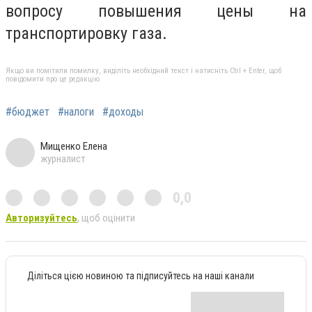
вопросу повышения цены на
транспортировку газа.
Якщо ви помітили помилку, виділіть необхідний текст і натисніть Ctrl + Enter, щоб
повідомити про це редакцію
#бюджет
#налоги
#доходы
Мищенко Елена
журналист
0,0
Авторизуйтесь
, щоб оцінити
Діліться цією новиною та підписуйтесь на наші канали