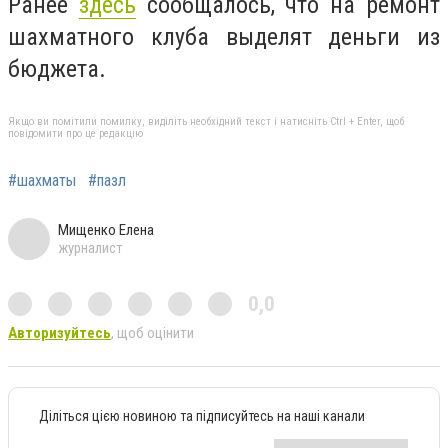
Ранее
здесь
сообщалось, что на ремонт
шахматного клуба выделят деньги из
бюджета.
Якщо ви помітили помилку, виділіть необхідний текст і натисніть Ctrl + Enter, щоб
повідомити про це редакцію
#шахматы
#пазл
Мищенко Елена
журналист
0,0
Авторизуйтесь
, щоб оцінити
Діліться цією новиною та підписуйтесь на наші канали