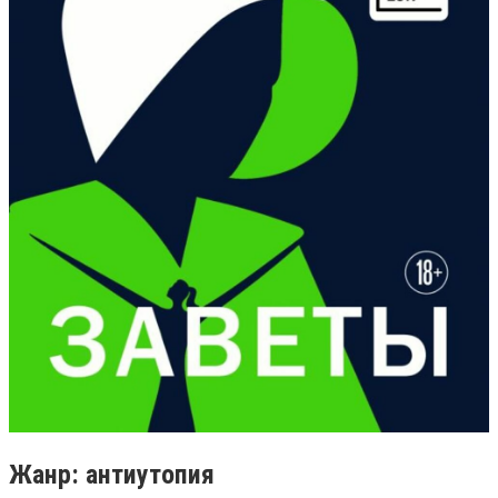
Жанр: антиутопия