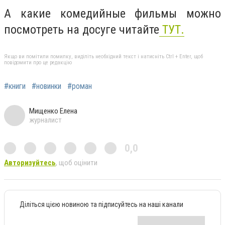
А какие комедийные фильмы можно
посмотреть на досуге читайте
ТУТ.
Якщо ви помітили помилку, виділіть необхідний текст і натисніть Ctrl + Enter, щоб
повідомити про це редакцію
#книги
#новинки
#роман
Мищенко Елена
журналист
0,0
Авторизуйтесь
, щоб оцінити
Діліться цією новиною та підписуйтесь на наші канали