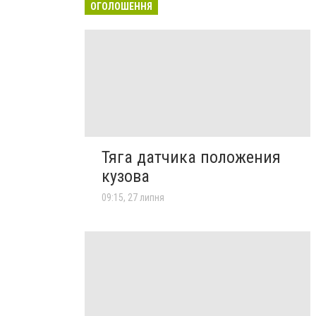
ОГОЛОШЕННЯ
Тяга датчика положения
кузова
09:15, 27 липня