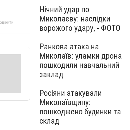
Нічний удар по
Миколаєву: наслідки
 оцінити
ворожого удару, - ФОТО
Ранкова атака на
Миколаїв: уламки дрона
пошкодили навчальний
заклад
Росіяни атакували
Миколаївщину:
пошкоджено будинки та
склад