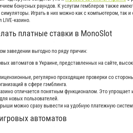
ичием бонусных раундов. К услугам гемблеров также имею
симуляторы. Играть в них можно как с компьютером, так и
 LIVE-казино.
елать платные ставки в MonoSlot
ном заведении выгодно по ряду причин:
вых автоматов в Украине, представленных на сайте, высоки
 лицензионные, регулярно проходящие проверки со сторон
ганизаций в сфере гэмблинга.
казино отличается понятным функционалом. Это упрощает 
для новых пользователей.
рыши можно сразу вывести на удобную платежную систем
игровых автоматов