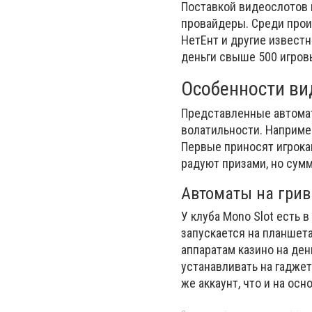
Поставкой видеослотов 
провайдеры. Среди прои
НетЕнт и другие извест
деньги свыше 500 игров
Особенности ви
Представленные автомат
волатильности. Например
Первые приносят игрока
радуют призами, но сум
Автоматы на грив
У клуба Mono Slot есть 
запускается на планшет
аппаратам казино на ден
устанавливать на гаджет
же аккаунт, что и на осн