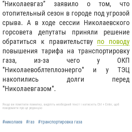
“Николаевгаз” заявило о том, что
отопительный сезон в городе под угрозой
срыва. А в ходе сессии Николаевского
горсовета депутаты приняли решение
обратиться к правительству
по поводу
повышения тарифа на транспортировку
газа, из-за чего у ОКП
"Николаевоблтеплоэнерго" и у ТЭЦ
накопились долги перед
"Николаевгазом".
Якщо ви помітили помилку, виділіть необхідний текст і натисніть Ctrl + Enter, щоб
повідомити про це редакцію
#николаев
#газ
#транспортировка газа