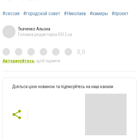
#сессия
#городской совет
#Николаев
#камеры
#проект
Ткаченко Альона
Головна редакторка 0512.ua
0,0
Авторизуйтесь
, щоб оцінити
Діліться цією новиною та підписуйтесь на наші канали