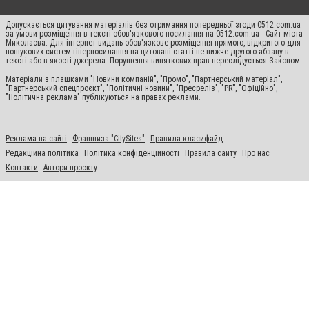
Допускається цитування матеріалів без отримання попередньої згоди 0512.com.ua
за умови розміщення в тексті обов'язкового посилання на 0512.com.ua - Сайт міста
Миколаєва. Для інтернет-видань обов'язкове розміщення прямого, відкритого для
пошукових систем гіперпосилання на цитовані статті не нижче другого абзацу в
тексті або в якості джерела. Порушення виняткових прав переслідується Законом.
Матеріали з плашками "Новини компаній", "Промо", "Партнерський матеріал",
"Партнерський спецпроєкт", "Політичні новини", "Пресреліз", "PR", "Офіційно",
"Політична реклама" публікуються на правах реклами.
Реклама на сайті
Франшиза "CitySites"
Правила класифайд
Редакційна політика
Політика конфіденційності
Правила сайту
Про нас
Контакти
Автори проєкту