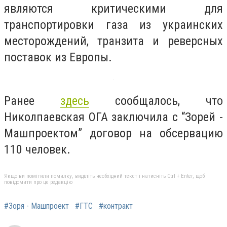
являются критическими для
транспортировки газа из украинских
месторождений, транзита и реверсных
поставок из Европы.
Ранее
здесь
сообщалось, что
Николпаевская ОГА заключила с “Зорей -
Машпроектом” договор на обсервацию
110 человек.
Якщо ви помітили помилку, виділіть необхідний текст і натисніть Ctrl + Enter, щоб
повідомити про це редакцію
#Зоря - Машпроект
#ГТС
#контракт