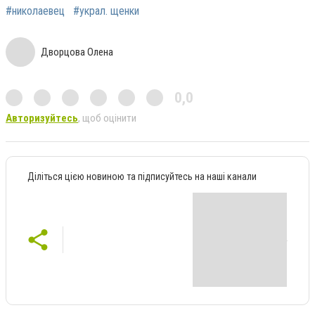
#николаевец
#украл. щенки
Дворцова Олена
0,0
Авторизуйтесь
, щоб оцінити
Діліться цією новиною та підписуйтесь на наші канали