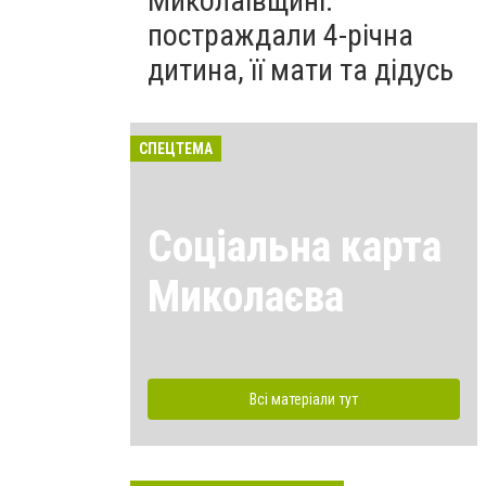
Миколаївщині:
постраждали 4-річна
дитина, її мати та дідусь
СПЕЦТЕМА
Соціальна карта
Миколаєва
Всі матеріали тут