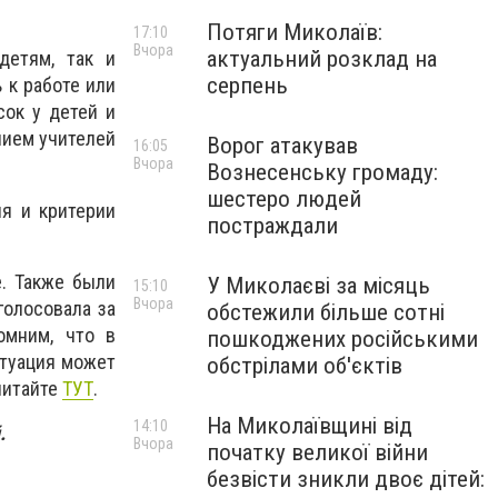
Потяги Миколаїв:
17:10
Вчора
актуальний розклад на
детям, так и
серпень
 к работе или
сок у детей и
нием учителей
Ворог атакував
16:05
Вчора
Вознесенську громаду:
шестеро людей
ия и критерии
постраждали
е. Также были
У Миколаєві за місяць
15:10
Вчора
голосовала за
обстежили більше сотні
омним, что в
пошкоджених російськими
итуация может
обстрілами об'єктів
читайте
ТУТ
.
На Миколаївщині від
14:10
й.
Вчора
початку великої війни
безвісти зникли двоє дітей: