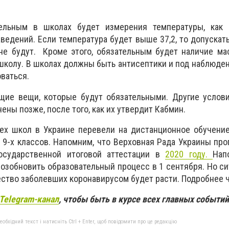
тельным в школах будет измерения температуры, как 
ведений. Если температура будет выше 37,2, то допускать
не будут. Кроме этого, обязательным будет наличие ма
 школу. В школах должны быть антисептики и под наблюде
ваться.
бщие вещи, которые будут обязательными. Другие услов
ены позже, после того, как их утвердит Кабмин.
сех школ в Украине перевели на дистанционное обучени
 9-х классов. Напомним, что Верховная Рада Украины про
государственной итоговой аттестации в
2020 году.
Нап
озобновить образовательный процесс в 1 сентября. Но с
ество заболевших коронавирусом будет расти. Подробнее 
Telegram-канал
, чтобы быть в курсе всех главных событи
бхідний текст і натисніть Ctrl + Enter, щоб повідомити про це редакцію