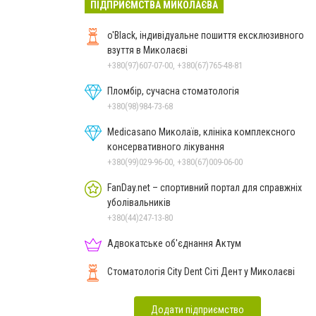
ПІДПРИЄМСТВА МИКОЛАЄВА
o'Black, індивідуальне пошиття ексклюзивного
взуття в Миколаєві
+380(97)607-07-00, +380(67)765-48-81
Пломбір, сучасна стоматологія
+380(98)984-73-68
Medicasano Миколаїв, клініка комплексного
консервативного лікування
+380(99)029-96-00, +380(67)009-06-00
FanDay.net – спортивний портал для справжніх
уболівальників
+380(44)247-13-80
Адвокатське об'єднання Актум
Стоматологія City Dent Сіті Дент у Миколаєві
Додати підприємство