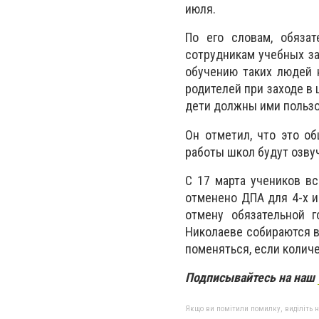
июля.
По его словам, обяза
сотрудникам учебных за
обучению таких людей 
родителей при заходе в
дети должны ими пользо
Он отметил, что это о
работы школ будут озвуч
С 17 марта учеников в
отменено ДПА для 4-х и
отмену обязательной 
Николаеве собираются в
поменяться, если колич
Подписывайтесь на наш
Якщо ви помітили помилку, виділіть нео