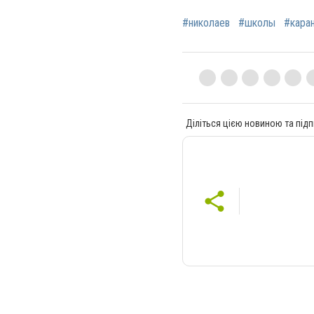
#николаев
#школы
#кара
Діліться цією новиною та підп