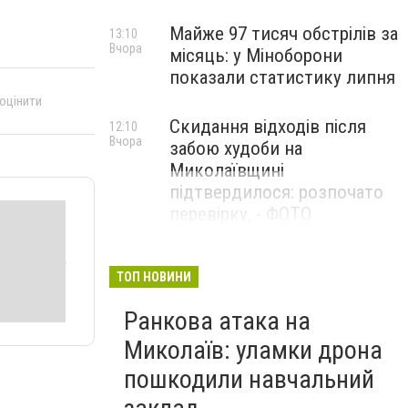
Майже 97 тисяч обстрілів за
13:10
Вчора
місяць: у Міноборони
показали статистику липня
 оцінити
Скидання відходів після
12:10
Вчора
забою худоби на
Миколаївщині
підтвердилося: розпочато
перевірку, - ФОТО
ТОП НОВИНИ
Ранкова атака на
Миколаїв: уламки дрона
пошкодили навчальний