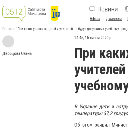
Новини
Афіша
Дозвілля
Головна
При каких условиях детей и учителей не будут допускать к учебному проц
14:45, 15 липня 2020 р.
При каки
Дворцова Олена
учителей
учебному
В Украине дети и сотр
температуры 37,2 градус
Об этом заявил Минист