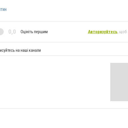
нтин
0,0
Оцініть першим
Авторизуйтесь
, щоб
исуйтесь на наші канали