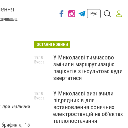
шення
Рус
-відповідь
ОСТАННІ НОВИНИ
У Миколаєві тимчасово
19:10
Вчора
змінили маршрутизацію
пацієнтів з інсультом: куди
звертатися
У Миколаєві визначили
18:10
Вчора
підрядників для
у при наличии
встановлення сонячних
електростанцій на об'єктах
теплопостачання
брифинга, 15