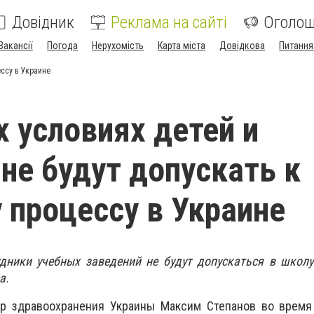
Довідник
Реклама на сайті
Оголо
Вакансії
Погода
Нерухомість
Карта міста
Довідкова
Питання
ессу в Украине
х условиях детей и
 не будут допускать к
 процессу в Украине
удники учебных заведений не будут допускаться в школ
а.
р здравоохранения Украины Максим Степанов во время 