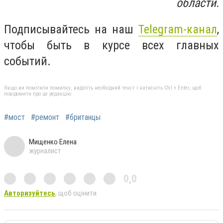
области.
Подписывайтесь на наш
Telegram-канал
,
чтобы быть в курсе всех главных
событий.
Якщо ви помітили помилку, виділіть необхідний текст і натисніть Ctrl + Enter, щоб
повідомити про це редакцію
#мост
#ремонт
#британцы
Мищенко Елена
журналист
0,0
Авторизуйтесь
, щоб оцінити