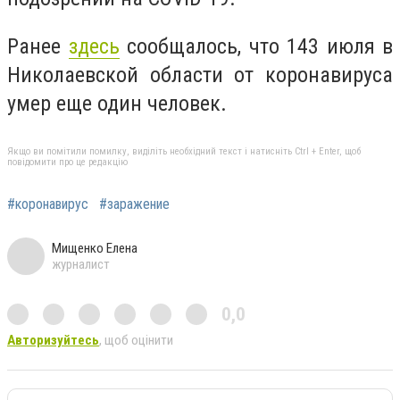
Ранее
здесь
сообщалось, что 143 июля в
Николаевской области от коронавируса
умер еще один человек.
Якщо ви помітили помилку, виділіть необхідний текст і натисніть Ctrl + Enter, щоб
повідомити про це редакцію
#коронавирус
#заражение
Мищенко Елена
журналист
0,0
Авторизуйтесь
, щоб оцінити