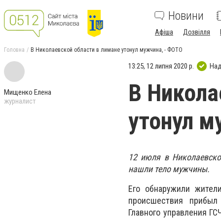
Новини
Афіша
Дозвілля
Головна
В Николаевской области в лимане утонул мужчина, - ФОТО
13:25, 12 липня 2020 р.
Над
В Никола
Мищенко Елена
журналист
утонул м
12 июля в Николаевско
нашли тело мужчины.
Его обнаружили жител
происшествия прибыл 
Главного управления ГС