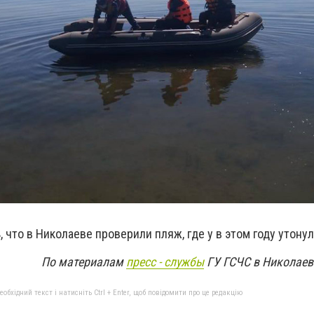
 что в Николаеве проверили пляж, где у в этом году утону
По материалам
пресс - службы
ГУ ГСЧС в Николаев
бхідний текст і натисніть Ctrl + Enter, щоб повідомити про це редакцію