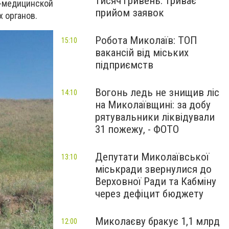
тисяч гривень: триває
о-медицинской
прийом заявок
 органов.
Робота Миколаїв: ТОП
15:10
вакансій від міських
підприємств
Вогонь ледь не знищив ліс
14:10
на Миколаївщині: за добу
рятувальники ліквідували
31 пожежу, - ФОТО
Депутати Миколаївської
13:10
міськради звернулися до
Верховної Ради та Кабміну
через дефіцит бюджету
Миколаєву бракує 1,1 млрд
12:00