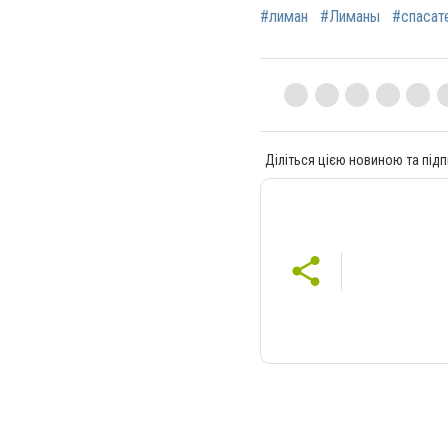
#лиман
#Лиманы
#спасат
Діліться цією новиною та підп