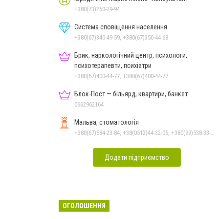
+380(73)260-29-94
Система сповіщення населення
+380(67)340-49-59, +380(67)350-44-68
Брик, наркологічний центр, психологи,
психотерапевти, психіатри
+380(67)400-44-77, +380(67)400-44-77
Блок-Пост — більярд, квартири, банкет
0662962164
Мальва, стоматологія
+380(67)584-23-84, +38(0512)44-32-05, +380(99)538-33-25, +380(63)977-35-54
Додати підприємство
ОГОЛОШЕННЯ