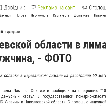
Довідник
Реклама на сайті
Оголо
Вакансії
Погода
Нерухомість
Карта міста
Довідкова
Питання
ійне джерело
евской области в лим
ужчина, - ФОТО
й области в Березанском лимане на расстоянии 50 метр
и села Лиманы. Они же и сообщили на спецлинию “10
дежурный караул 8 государственной пожарно-спасат
ЧС Украины в Николаевской области. С помощью надувной