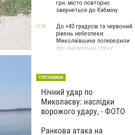
грн: місто повторно
звернеться до Кабміну
До +40 градусів та червоний
11:10
рівень небезпеки:
Миколаївщину попередили
про аномальну спеку
ТОП НОВИНИ
Нічний удар по
Миколаєву: наслідки
ворожого удару, - ФОТО
Ранкова атака на