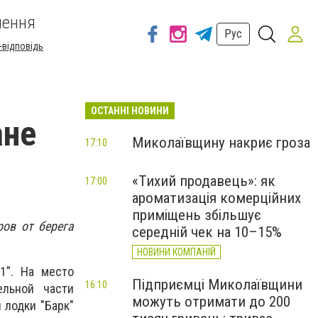
шення
Рус
-відповідь
ОСТАННІ НОВИНИ
ане
Миколаївщину накриє гроза
17:10
«Тихий продавець»: як
17:00
ароматизація комерційних
приміщень збільшує
ов от берега
середній чек на 10–15%
НОВИНИ КОМПАНІЙ
1”. На место
Підприємці Миколаївщини
16:10
ельной части
можуть отримати до 200
 лодки "Барк"