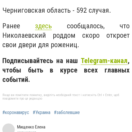
Черниговская область - 592 случая.
Ранее
здесь
сообщалось, что
Николаевский роддом скоро откроет
свои двери для рожениц.
Подписывайтесь на наш
Telegram-канал
,
чтобы быть в курсе всех главных
событий.
Якщо ви помітили помилку, виділіть необхідний текст і натисніть Ctrl + Enter, щоб
повідомити про це редакцію
#коронавирус
#Украина
#заболевшие
Мищенко Елена