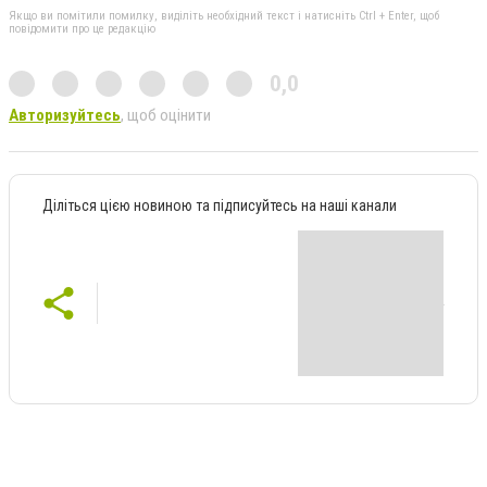
Якщо ви помітили помилку, виділіть необхідний текст і натисніть Ctrl + Enter, щоб
повідомити про це редакцію
0,0
Авторизуйтесь
, щоб оцінити
Діліться цією новиною та підписуйтесь на наші канали