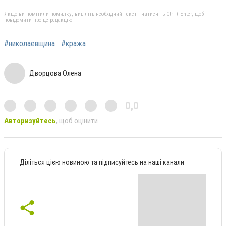
Якщо ви помітили помилку, виділіть необхідний текст і натисніть Ctrl + Enter, щоб
повідомити про це редакцію
#николаевщина
#кража
Дворцова Олена
0,0
Авторизуйтесь
, щоб оцінити
Діліться цією новиною та підписуйтесь на наші канали